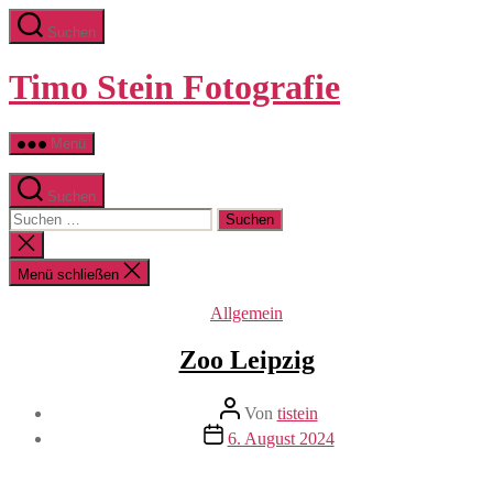
Zum
Suchen
Inhalt
springen
Timo Stein Fotografie
Menü
Suchen
Suchen
nach:
Suche
schließen
Menü schließen
Kategorien
Allgemein
Zoo Leipzig
Beitragsautor
Von
tistein
Veröffentlichungsdatum
6. August 2024