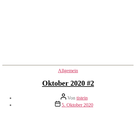
Kategorien
Allgemein
Oktober 2020 #2
Beitragsautor
Von
tistein
Veröffentlichungsdatum
5. Oktober 2020