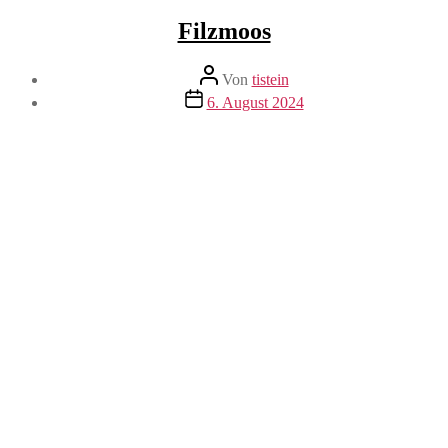
Filzmoos
Beitragsautor
Von
tistein
Veröffentlichungsdatum
6. August 2024