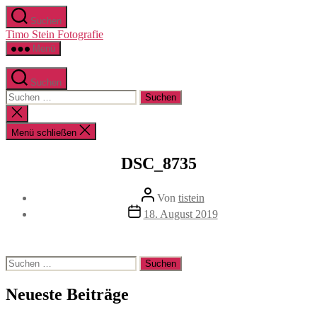
Zum
Suchen
Inhalt
Timo Stein Fotografie
springen
Menü
Suchen
Suchen
nach:
Suche
schließen
Menü schließen
DSC_8735
Beitragsautor
Von
tistein
Veröffentlichungsdatum
18. August 2019
Suchen
nach:
Neueste Beiträge