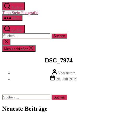
Zum
Suchen
Inhalt
Timo Stein Fotografie
springen
Menü
Suchen
Suchen
nach:
Suche
schließen
Menü schließen
DSC_7974
Beitragsautor
Von
tistein
Veröffentlichungsdatum
28. Juli 2019
Suchen
nach:
Neueste Beiträge