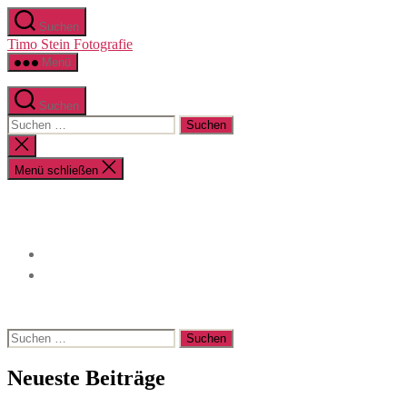
Zum
Suchen
Inhalt
Timo Stein Fotografie
springen
Menü
Suchen
Suchen
nach:
Suche
schließen
Menü schließen
Suchen
nach:
Neueste Beiträge