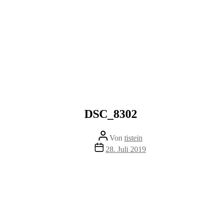
DSC_8302
Beitragsautor
Von
tistein
Veröffentlichungsdatum
28. Juli 2019