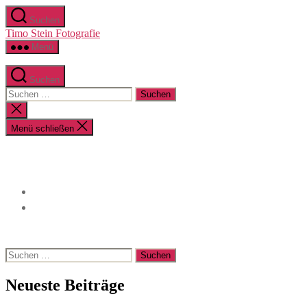
Zum
Suchen
Inhalt
Timo Stein Fotografie
springen
Menü
Suchen
Suchen
nach:
Suche
schließen
Menü schließen
Suchen
nach:
Neueste Beiträge