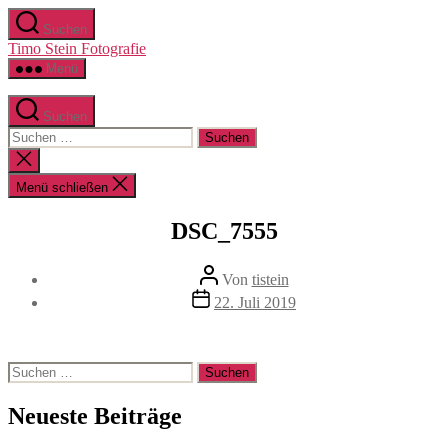
Zum
Suchen
Inhalt
Timo Stein Fotografie
springen
Menü
Suchen
Suchen
nach:
Suche
schließen
Menü schließen
DSC_7555
Beitragsautor
Von
tistein
Veröffentlichungsdatum
22. Juli 2019
Suchen
nach:
Neueste Beiträge