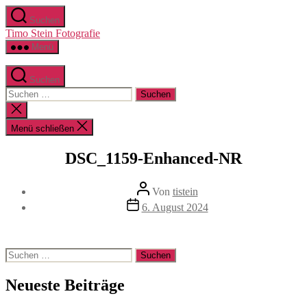
Zum
Suchen
Inhalt
Timo Stein Fotografie
springen
Menü
Suchen
Suchen
nach:
Suche
schließen
Menü schließen
DSC_1159-Enhanced-NR
Beitragsautor
Von
tistein
Veröffentlichungsdatum
6. August 2024
Suchen
nach:
Neueste Beiträge