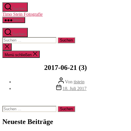
Zum
Suchen
Inhalt
Timo Stein Fotografie
springen
Menü
Suchen
Suchen
nach:
Suche
schließen
Menü schließen
2017-06-21 (3)
Beitragsautor
Von
tistein
Veröffentlichungsdatum
18. Juli 2017
Suchen
nach:
Neueste Beiträge