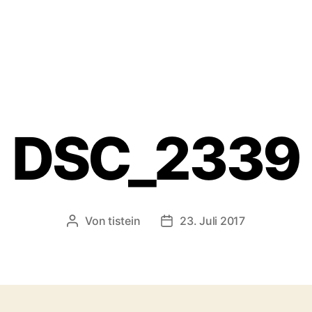
DSC_2339
Von
tistein
23. Juli 2017
Beitragsautor
Veröffentlichungsdatum