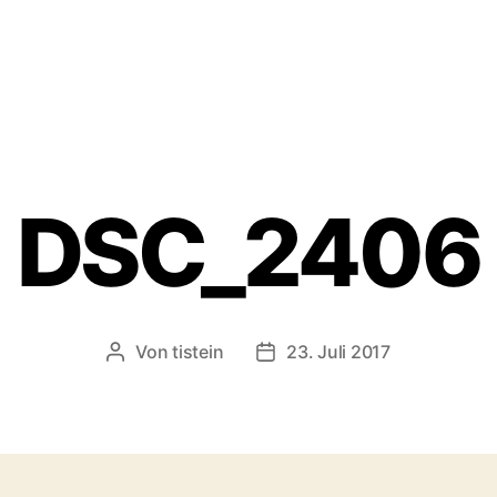
DSC_2406
Von
tistein
23. Juli 2017
Beitragsautor
Veröffentlichungsdatum