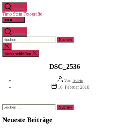
Zum
Suchen
Inhalt
Timo Stein Fotografie
springen
Menü
Suchen
Suchen
nach:
Suche
schließen
Menü schließen
DSC_2536
Beitragsautor
Von
tistein
Veröffentlichungsdatum
16. Februar 2018
Suchen
nach:
Neueste Beiträge