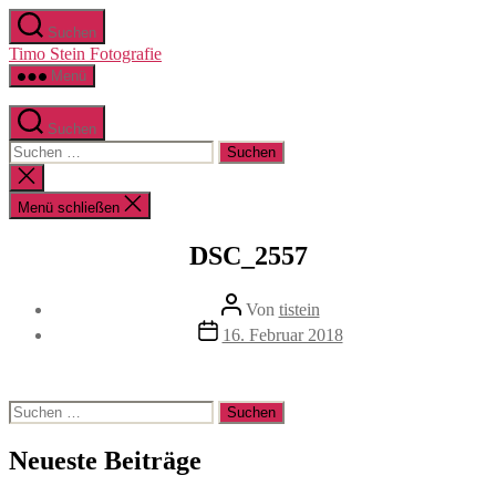
Zum
Suchen
Inhalt
Timo Stein Fotografie
springen
Menü
Suchen
Suchen
nach:
Suche
schließen
Menü schließen
DSC_2557
Beitragsautor
Von
tistein
Veröffentlichungsdatum
16. Februar 2018
Suchen
nach:
Neueste Beiträge