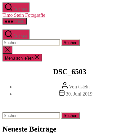
Zum
Suchen
Inhalt
Timo Stein Fotografie
springen
Menü
Suchen
Suchen
nach:
Suche
schließen
Menü schließen
DSC_6503
Beitragsautor
Von
tistein
Veröffentlichungsdatum
30. Juni 2019
Suchen
nach:
Neueste Beiträge