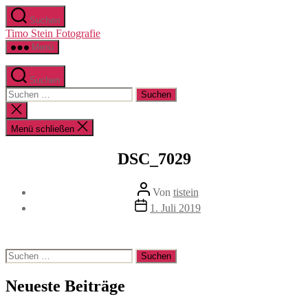
Zum
Suchen
Inhalt
Timo Stein Fotografie
springen
Menü
Suchen
Suchen
nach:
Suche
schließen
Menü schließen
DSC_7029
Beitragsautor
Von
tistein
Veröffentlichungsdatum
1. Juli 2019
Suchen
nach:
Neueste Beiträge