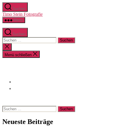
Zum
Suchen
Inhalt
Timo Stein Fotografie
springen
Menü
Suchen
Suchen
nach:
Suche
schließen
Menü schließen
Suchen
nach:
Neueste Beiträge