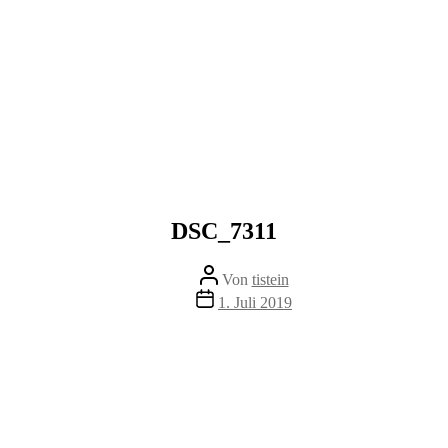
DSC_7311
Beitragsautor
Von
tistein
Veröffentlichungsdatum
1. Juli 2019