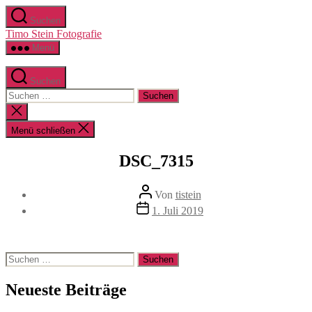
Zum
Suchen
Inhalt
Timo Stein Fotografie
springen
Menü
Suchen
Suchen
nach:
Suche
schließen
Menü schließen
DSC_7315
Beitragsautor
Von
tistein
Veröffentlichungsdatum
1. Juli 2019
Suchen
nach:
Neueste Beiträge