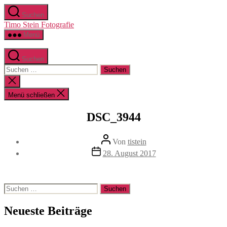
Zum
Suchen
Inhalt
Timo Stein Fotografie
springen
Menü
Suchen
Suchen
nach:
Suche
schließen
Menü schließen
DSC_3944
Beitragsautor
Von
tistein
Veröffentlichungsdatum
28. August 2017
Suchen
nach:
Neueste Beiträge