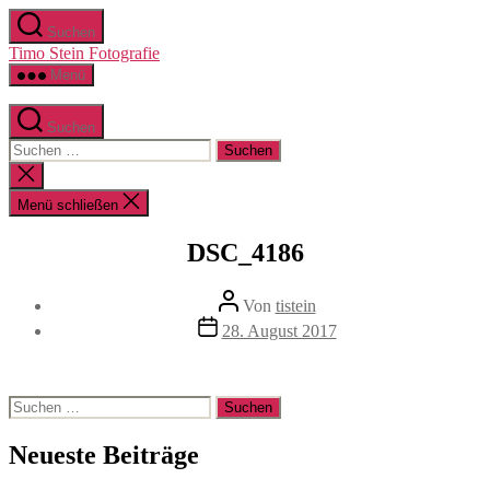
Zum
Suchen
Inhalt
Timo Stein Fotografie
springen
Menü
Suchen
Suchen
nach:
Suche
schließen
Menü schließen
DSC_4186
Beitragsautor
Von
tistein
Veröffentlichungsdatum
28. August 2017
Suchen
nach:
Neueste Beiträge