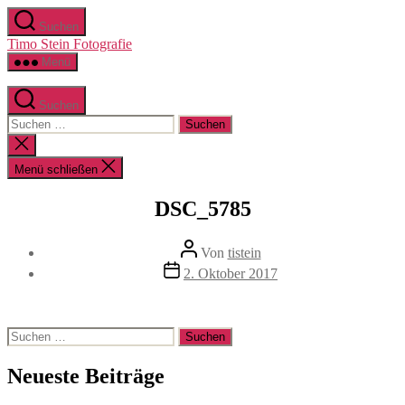
Zum
Suchen
Inhalt
Timo Stein Fotografie
springen
Menü
Suchen
Suchen
nach:
Suche
schließen
Menü schließen
DSC_5785
Beitragsautor
Von
tistein
Veröffentlichungsdatum
2. Oktober 2017
Suchen
nach:
Neueste Beiträge