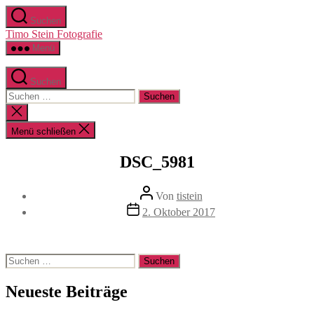
Zum
Suchen
Inhalt
Timo Stein Fotografie
springen
Menü
Suchen
Suchen
nach:
Suche
schließen
Menü schließen
DSC_5981
Beitragsautor
Von
tistein
Veröffentlichungsdatum
2. Oktober 2017
Suchen
nach:
Neueste Beiträge