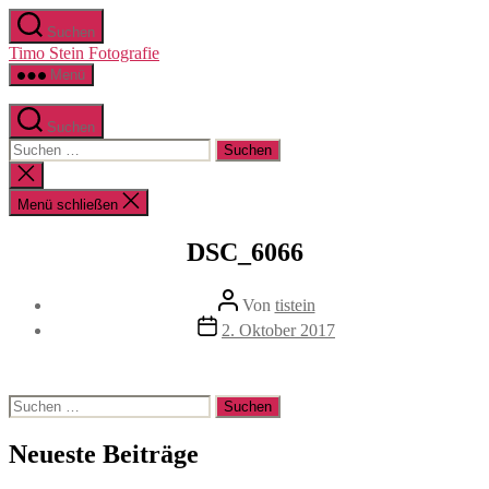
Zum
Suchen
Inhalt
Timo Stein Fotografie
springen
Menü
Suchen
Suchen
nach:
Suche
schließen
Menü schließen
DSC_6066
Beitragsautor
Von
tistein
Veröffentlichungsdatum
2. Oktober 2017
Suchen
nach:
Neueste Beiträge