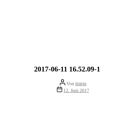
2017-06-11 16.52.09-1
Beitragsautor
Von
tistein
Veröffentlichungsdatum
12. Juni 2017