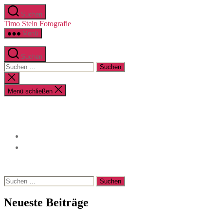
Zum
Suchen
Inhalt
Timo Stein Fotografie
springen
Menü
Suchen
Suchen
nach:
Suche
schließen
Menü schließen
Suchen
nach:
Neueste Beiträge