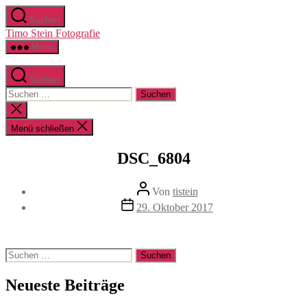
Zum
Suchen
Inhalt
Timo Stein Fotografie
springen
Menü
Suchen
Suchen
nach:
Suche
schließen
Menü schließen
DSC_6804
Beitragsautor
Von
tistein
Veröffentlichungsdatum
29. Oktober 2017
Suchen
nach:
Neueste Beiträge