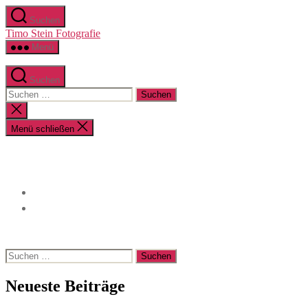
Zum
Suchen
Inhalt
Timo Stein Fotografie
springen
Menü
Suchen
Suchen
nach:
Suche
schließen
Menü schließen
Suchen
nach:
Neueste Beiträge