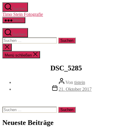
Zum
Suchen
Inhalt
Timo Stein Fotografie
springen
Menü
Suchen
Suchen
nach:
Suche
schließen
Menü schließen
DSC_5285
Beitragsautor
Von
tistein
Veröffentlichungsdatum
21. Oktober 2017
Suchen
nach:
Neueste Beiträge