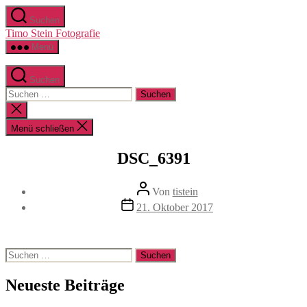
Zum
Suchen
Inhalt
Timo Stein Fotografie
springen
Menü
Suchen
Suchen
nach:
Suche
schließen
Menü schließen
DSC_6391
Beitragsautor
Von
tistein
Veröffentlichungsdatum
21. Oktober 2017
Suchen
nach:
Neueste Beiträge