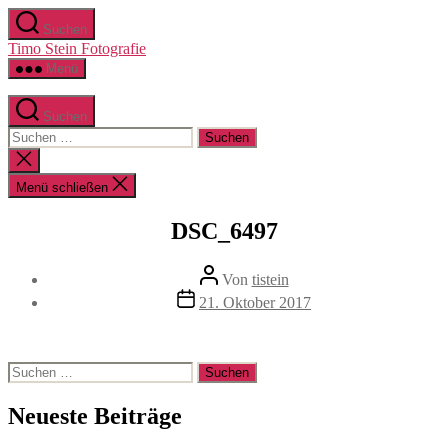
Zum
Suchen
Inhalt
Timo Stein Fotografie
springen
Menü
Suchen
Suchen
nach:
Suche
schließen
Menü schließen
DSC_6497
Beitragsautor
Von
tistein
Veröffentlichungsdatum
21. Oktober 2017
Suchen
nach:
Neueste Beiträge