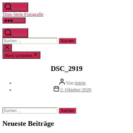
Zum
Suchen
Inhalt
Timo Stein Fotografie
springen
Menü
Suchen
Suchen
nach:
Suche
schließen
Menü schließen
DSC_2919
Beitragsautor
Von
tistein
Veröffentlichungsdatum
2. Oktober 2020
Suchen
nach:
Neueste Beiträge