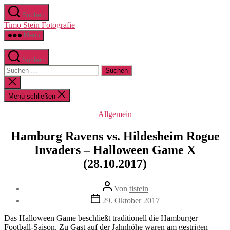
Zum
Suchen
Inhalt
Timo Stein Fotografie
springen
Menü
Suchen
Suchen
nach:
Suche
schließen
Menü schließen
Kategorien
Allgemein
Hamburg Ravens vs. Hildesheim Rogue
Invaders – Halloween Game X
(28.10.2017)
Beitragsautor
Von
tistein
Veröffentlichungsdatum
29. Oktober 2017
Das Halloween Game beschließt traditionell die Hamburger
Football-Saison. Zu Gast auf der Jahnhöhe waren am gestrigen