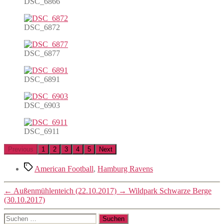
DSC_6866
DSC_6872
DSC_6877
DSC_6891
DSC_6903
DSC_6911
Previous
1
2
3
4
5
Next
Schlagwörter
American Football
,
Hamburg Ravens
←
Außenmühlenteich (22.10.2017)
→
Wildpark Schwarze Berge
(30.10.2017)
Suchen